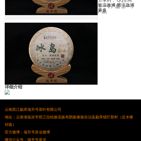
分享到：
QQ空间
新浪微博
腾讯微博
下一个产品
上一个
更多
产品
详细介绍
云南双江勐库瑞升号茶叶有限公司
地址：云南省临沧市双江拉枯族佤族布朗族傣族自治县勐库镇忙那村（近水楼
对面）
官方微博：瑞升号茶业微博
微信公众号：瑞升号茶业