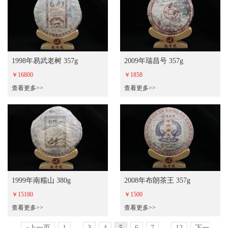
1998年易武老树 357g
2009年瑞昌号 357g
￥16800
￥1858
查看更多>>
查看更多>>
1999年南糯山 380g
2008年布朗茶王 357g
￥15180
￥1500
查看更多>>
查看更多>>
«上一页
1
...
3
4
5
6
7
...
12
下一